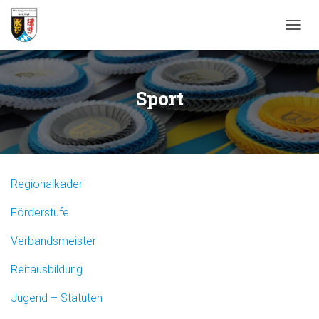
N
A
V
I
G
Sport
A
T
I
O
N
U
Regionalkader
M
S
Förderstufe
C
H
A
Verbandsmeister
L
T
Reitausbildung
E
N
Jugend – Statuten