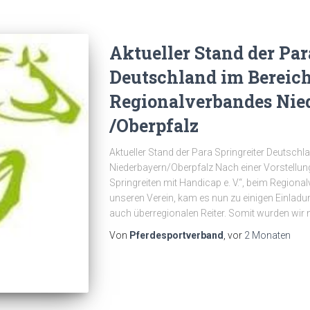
Aktueller Stand der Par
Deutschland im Bereich
Regionalverbandes Nie
/Oberpfalz
Aktueller Stand der Para Springreiter Deutsch
Niederbayern/Oberpfalz Nach einer Vorstellun
Springreiten mit Handicap e. V.“, beim Region
unseren Verein, kam es nun zu einigen Einlad
auch überregionalen Reiter. Somit wurden wi
Von
Pferdesportverband
, vor
2 Monaten