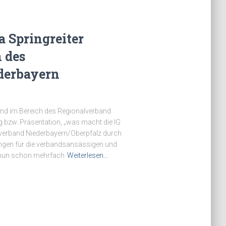
a Springreiter
 des
derbayern
land im Bereich des Regionalverband
g bzw. Präsentation, „was macht die IG
alverband Niederbayern/Oberpfalz durch
ungen für die verbandsansässigen und
r nun schon mehrfach
Weiterlesen…