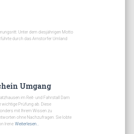
ierungsritt. Unter dem diesjährigen Motto
e führte durch das Arnstorfer Umland
schein Umgang
zhausen im Reit- und Fahrstall Dam
 wichtige Prüfung ab. Diese
sonders mit Ihrem Wissen zu
Antworten ohne Nachzufragen. Sie lobte
on Irene
Weiterlesen…