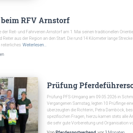
t beim RFV Arnstorf
 der Reit- und Fahrverein Arnstorf am 1. Mai seinen traditionellen Orient
d Reiter aus der Region an den Start. Die rund 14 Kilometer lange Streck
reiterliches
Weiterlesen…
en
Prüfung Pferdeführer
Prüfung PFS-Umgang am 09.05.2026 in Schmat
Vergangenen Samstag, legten 10 Prüflinge eine
überzeugten die Richterin, Petra Damböck, be
spezifischen Fragen, hierzu kamen stets alle 
die sehr gute Vorbereitung und Organisation v
Von
Pferdesportverband
, vor
3 Monaten