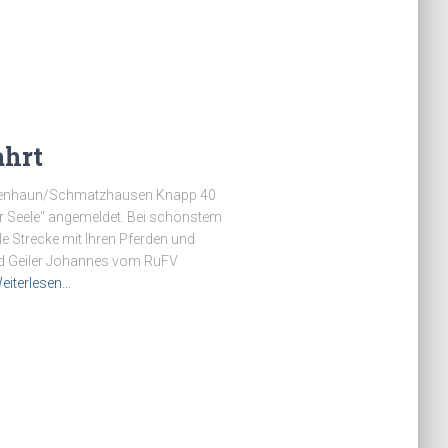
ahrt
rafenhaun/Schmatzhausen Knapp 40
r Seele“ angemeldet. Bei schönstem
e Strecke mit Ihren Pferden und
und Geiler Johannes vom RuFV
eiterlesen…