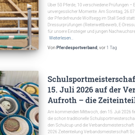
Über 50 Pferde, 10 verschiedene Prüfungen – E
unvergesslicher Momente. Am Sonntag, 26.07.
der Pferdefreunde Wolfsegg im Stall Seidl statt
Dressurprüfungen (Reiterwettbewerb, E-Dress
für unsere Einsteiger und jungen Nachwuchsrei
Weiterlesen…
Von
Pferdesportverband
, vor
1 Tag
Schulsportmeisterscha
15. Juli 2026 auf der V
Aufroth – die Zeiteinteil
Am kommenden Mittwoch, den 15. Juli 2026 find
die schon traditionelle Schulsportmeisterschaft s
den Schulcup und die Verbandsmeisterschaft S
2026 Zeiteinteilung Verbandsmeisterschaft Sc