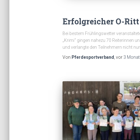
Erfolgreicher O-Rit
Bei bestem Frühlingswetter veranstaltete
„Krimi“ gingen nahezu 70 Reiterinnen un
und verlangte den Teilnehmern nicht nur 
Von
Pferdesportverband
, vor
3 Monat