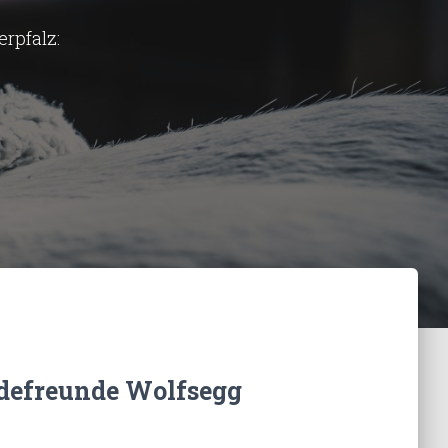
erpfalz:
rdefreunde Wolfsegg