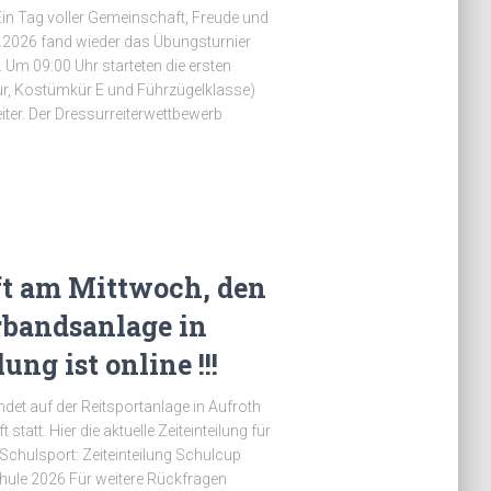
in Tag voller Gemeinschaft, Freude und
2026 fand wieder das Übungsturnier
. Um 09:00 Uhr starteten die ersten
ur, Kostümkür E und Führzügelklasse)
ter. Der Dressurreiterwettbewerb
ft am Mittwoch, den
erbandsanlage in
ung ist online !!!
et auf der Reitsportanlage in Aufroth
tatt. Hier die aktuelle Zeiteinteilung für
chulsport: Zeiteinteilung Schulcup
hule 2026 Für weitere Rückfragen