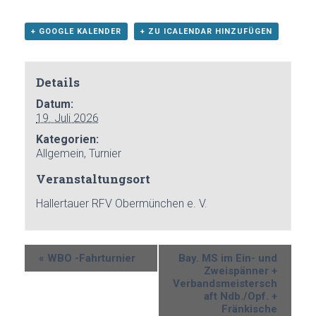
+ GOOGLE KALENDER
+ ZU ICALENDAR HINZUFÜGEN
Details
Datum:
19. Juli 2026
Kategorien:
Allgemein
,
Turnier
Veranstaltungsort
Hallertauer RFV Obermünchen e. V.
«
WBO -Fahrturnier
Bay. MS im Ein- und
Zweispänner +
Verbandsmeistersch
aft Ndb./Opf. +
Fränkische