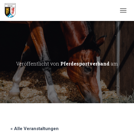
N
A
V
I
G
A
T
I
O
Veröffentlicht von
Pferdesportverband
am
N
U
M
S
C
H
A
L
T
E
N
« Alle Veranstaltungen