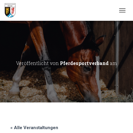
N
A
V
I
G
A
T
I
O
Veröffentlicht von
Pferdesportverband
am
N
U
M
S
C
H
A
L
T
E
N
« Alle Veranstaltungen