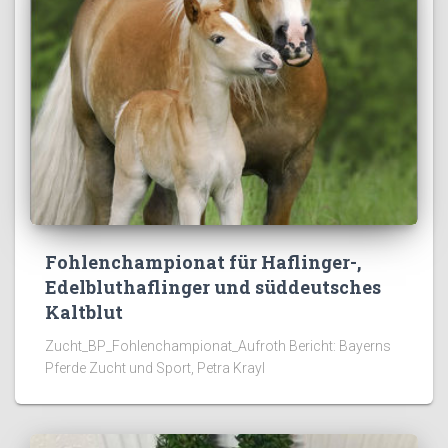
Fohlenchampionat für Haflinger-,
Edelbluthaflinger und süddeutsches
Kaltblut
Zucht_BP_Fohlenchampionat_Aufroth Bericht: Bayerns
Pferde Zucht und Sport, Petra Krayl