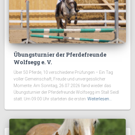
Übungsturnier der Pferdefreunde
Wolfsegg e. V.
Über 50 Pferde, 10 verschiedene Prüfungen – Ein Tag
voller Gemeinschaft, Freude und unvergesslicher
Momente. Am Sonntag, 26.07.2026 fand wieder das
Übungsturnier der Pferdefreunde Wolfsegg im Stall Seidl
statt. Um 09:00 Uhr starteten die ersten
Weiterlesen…