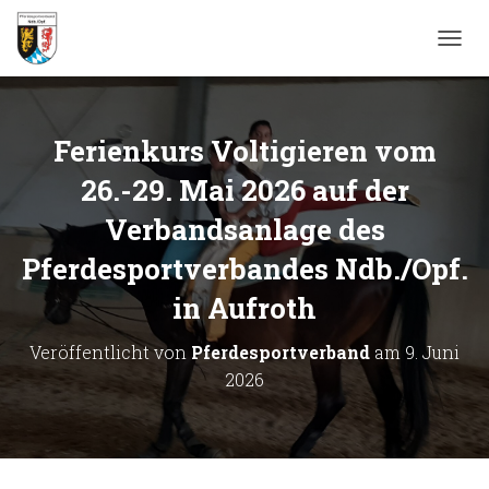
N
A
V
I
G
Ferienkurs Voltigieren vom
A
T
26.-29. Mai 2026 auf der
I
Verbandsanlage des
O
N
Pferdesportverbandes Ndb./Opf.
U
M
in Aufroth
S
C
H
Veröffentlicht von
Pferdesportverband
am
9. Juni
A
2026
L
T
E
N