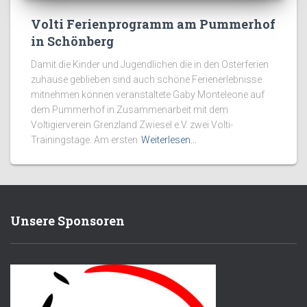
Volti Ferienprogramm am Pummerhof
in Schönberg
Damit die Kinder und Jugendlichen die in den Osterferien
zuhause geblieben sind auch schöne Ferienerlebnisse
mitnehmen können veranstaltete Gaby Monteleone auf
dem Pummerhof in Zusammenarbeit mit dem
Voltigierverein Grenzland Zwiesel e.V. zwei Volti-
Trainingstage. Am ersten
Weiterlesen…
Unsere Sponsoren