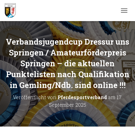
N
A
V
I
G
Verbandsjugendcup Dressur uns
A
T
Springen / Amateurförderpreis
I
Springen – die aktuellen
O
N
Punktelisten nach Qualifikation
U
M
in Gemling/Ndb. sind online !!!
S
C
H
Veröffentlicht von
Pferdesportverband
am
17.
A
September 2025
L
T
E
N