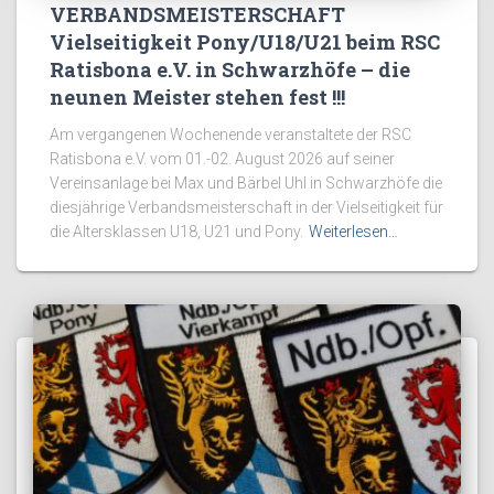
VERBANDSMEISTERSCHAFT
Vielseitigkeit Pony/U18/U21 beim RSC
Ratisbona e.V. in Schwarzhöfe – die
neunen Meister stehen fest !!!
Am vergangenen Wochenende veranstaltete der RSC
Ratisbona e.V. vom 01.-02. August 2026 auf seiner
Vereinsanlage bei Max und Bärbel Uhl in Schwarzhöfe die
diesjährige Verbandsmeisterschaft in der Vielseitigkeit für
die Altersklassen U18, U21 und Pony.
Weiterlesen…