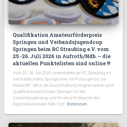
Qualifikation Amateurförderpreis
Springen und Verbandsjugendcup
Springen beim RC Straubing e.V. vom
25.-26. Juli 2026 in Aufroth/Ndb. – die
aktuellen Punktelisten sind online !!!
Vom 25.-26. Juli 2026 veranstaltete der RC Straubing e.V.
sein traditionelles Springturnier mit Prüfungen bis zur
Klasse M*. Mit in die Ausschreibung integriert waren auch
Qualifikationsprüfungen Springen für den
Verbandsjugendcup und Amateurförderpreis des
Regionalverbandes Ndb./Opf.
Weiterlesen…