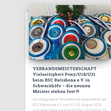
VERBANDSMEISTERSCHAFT
Vielseitigkeit Pony/U18/U21
beim RSC Ratisbona e.V. in
Schwarzhöfe – die neunen
Meister stehen fest !!!
Am vergangenen Wochenende veranstaltete der
RSC Ratisbona e.V. vom 01.-02. August 2026
auf seiner Vereinsanlage bei Max und Bärbel Uhl