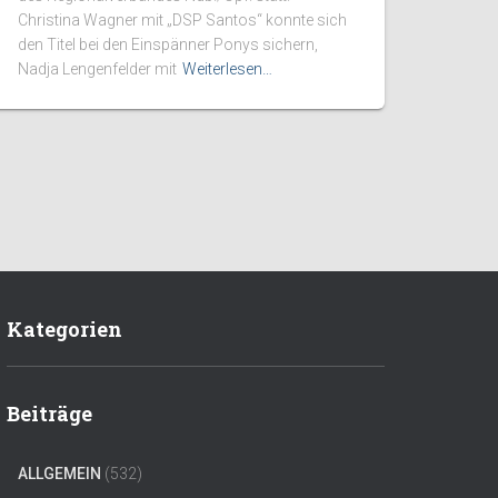
Christina Wagner mit „DSP Santos“ konnte sich
den Titel bei den Einspänner Ponys sichern,
Nadja Lengenfelder mit
Weiterlesen…
Kategorien
Beiträge
ALLGEMEIN
(532)