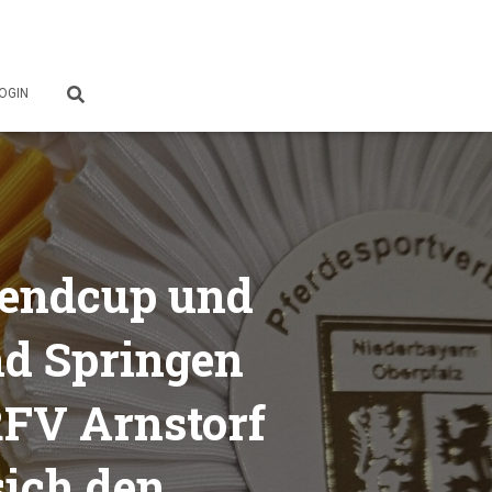
OGIN
gendcup und
nd Springen
RFV Arnstorf
sich den