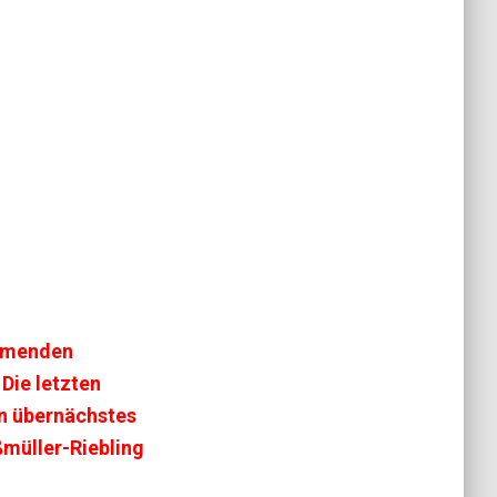
ommenden
Die letzten
n übernächstes
müller-Riebling