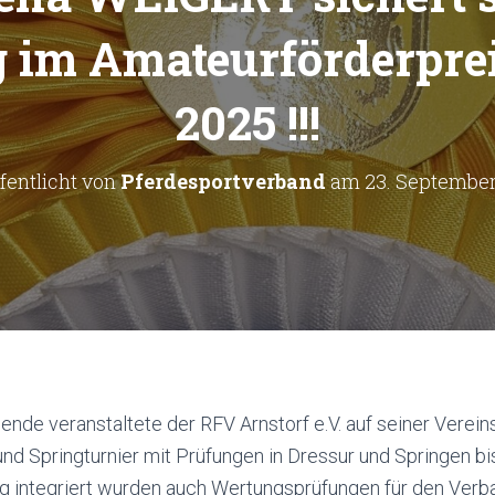
 im Amateurförderpre
2025 !!!
fentlicht von
Pferdesportverband
am
23. September
de veranstaltete der RFV Arnstorf e.V. auf seiner Verein
- und Springturnier mit Prüfungen in Dressur und Springen bi
ng integriert wurden auch Wertungsprüfungen für den Ver