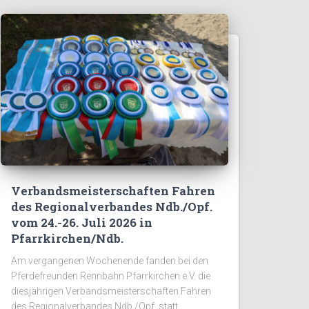
Verbandsmeisterschaften Fahren
des Regionalverbandes Ndb./Opf.
vom 24.-26. Juli 2026 in
Pfarrkirchen/Ndb.
Am vergangenen Wochenende fanden bei den
Pferdefreunden Rennbahn Pfarrkirchen e.V. die
diesjährigen Verbandsmeisterschaften Fahren
des Regionalverbandes Ndb./Opf. statt.