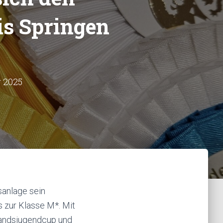
is Springen
 2025
sanlage sein
s zur Klasse M*. Mit
bandsjugendcup und