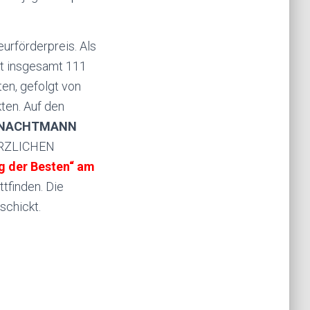
eurförderpreis. Als
it insgesamt 111
ten, gefolgt von
kten. Auf den
 NACHTMANN
ERZLICHEN
g der Besten“ am
ttfinden. Die
schickt.