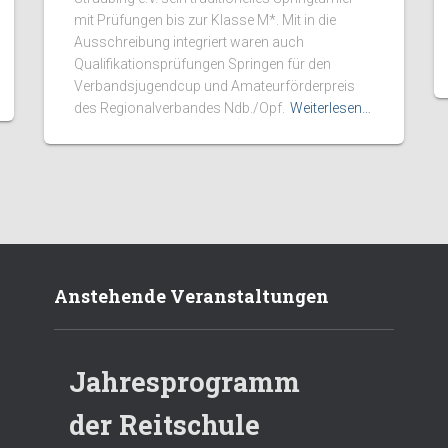
mit Prüfungen bis zur Klasse M*. Mit in die
Ausschreibung integriert waren auch
Qualifikationsprüfungen Springen für den
Verbandsjugendcup und Amateurförderpreis
des Regionalverbandes Ndb./Opf.
Weiterlesen…
Anstehende Veranstaltungen
Jahresprogramm
der Reitschule