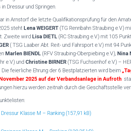
 in Dressur und Springen.
r in Arnstorf die letzte Qualifikationsprüfung für den Amat
2025 steht
Lena WEIGERT
(TG Rennbahn Straubing e.V.) m
t. Zweite wird
Lisa DIETL
(RC Straubing e.V.) mit 105 Punk
GER
( TSG Laaber Abt. Reit- und Fahrsport e.V.) mit 94 Pun
ren
Marlen BIENDL
(RFV Straubing-Oberpiebing e.V.),
Nina
hr e.V.) und
Christine BIRNER
(TSG Fuchsenhof e.V.) – H
ie feierliche Ehrung der 6 Bestplatzierten wird beim
„Ta
 November 2025 auf der Verbandsanlage in Aufroth
sta
dungen hierzu werden zeitnah durch die Geschäftsstelle ver
unktelisten:
Dressur Klasse M – Ranking