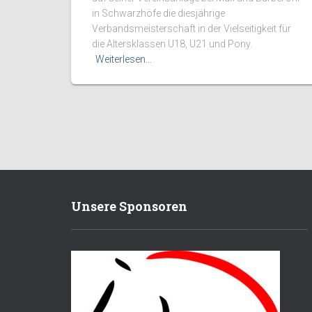
in Schwarzhöfe die diesjährige
Verbandsmeisterschaft in der Vielseitigkeit für
die Altersklassen U18, U21 und Pony.
Weiterlesen…
Unsere Sponsoren