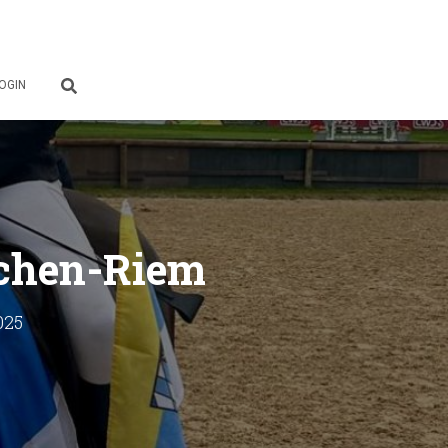
OGIN
nchen-Riem
025