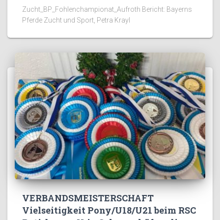
Zucht_BP_Fohlenchampionat_Aufroth Bericht: Bayerns
Pferde Zucht und Sport, Petra Krayl
VERBANDSMEISTERSCHAFT
Vielseitigkeit Pony/U18/U21 beim RSC