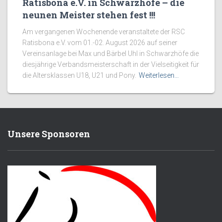
Ratisbona e.V. in Schwarzhöfe – die
neunen Meister stehen fest !!!
Am vergangenen Wochenende veranstaltete der RSC
Ratisbona e.V. vom 01.-02. August 2026 auf seiner
Vereinsanlage bei Max und Bärbel Uhl in Schwarzhöfe die
diesjährige Verbandsmeisterschaft in der Vielseitigkeit für
die Altersklassen U18, U21 und Pony.
Weiterlesen…
Unsere Sponsoren