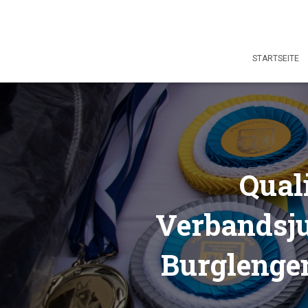
STARTSEITE
Qual
Verbandsju
Burglengen