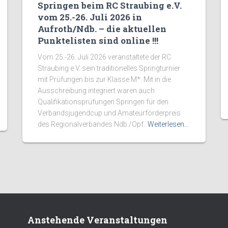
Springen beim RC Straubing e.V.
vom 25.-26. Juli 2026 in
Aufroth/Ndb. – die aktuellen
Punktelisten sind online !!!
Vom 25.-26. Juli 2026 veranstaltete der RC
Straubing e.V. sein traditionelles Springturnier
mit Prüfungen bis zur Klasse M*. Mit in die
Ausschreibung integriert waren auch
Qualifikationsprüfungen Springen für den
Verbandsjugendcup und Amateurförderpreis
des Regionalverbandes Ndb./Opf.
Weiterlesen…
Anstehende Veranstaltungen