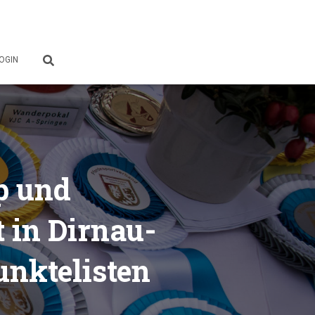
OGIN
p und
 in Dirnau-
unktelisten