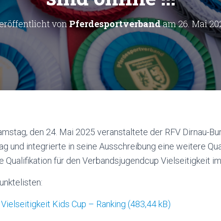
eröffentlicht von
Pferdesportverband
am
26. Mai 20
stag, den 24. Mai 2025 veranstaltete der RFV Dirnau-Bu
ag und integrierte in seine Ausschreibung eine weitere Qual
e Qualifikation für den Verbandsjugendcup Vielseitigkeit 
unktelisten:
Vielseitigkeit Kids Cup – Ranking