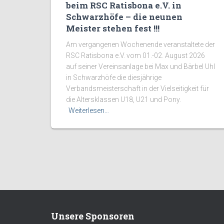
beim RSC Ratisbona e.V. in
Schwarzhöfe – die neunen
Meister stehen fest !!!
Am vergangenen Wochenende veranstaltete der
RSC Ratisbona e.V. vom 01.-02. August 2026
auf seiner Vereinsanlage bei Max und Bärbel Uhl
in Schwarzhöfe die diesjährige
Verbandsmeisterschaft in der Vielseitigkeit für
die Altersklassen U18, U21 und Pony.
Weiterlesen…
Unsere Sponsoren