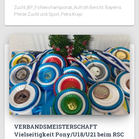
Zucht_BP_Fohlenchampionat_Aufroth Bericht: Bayerns
Pferde Zucht und Sport, Petra Krayl
VERBANDSMEISTERSCHAFT
Vielseitigkeit Pony/U18/U21 beim RSC