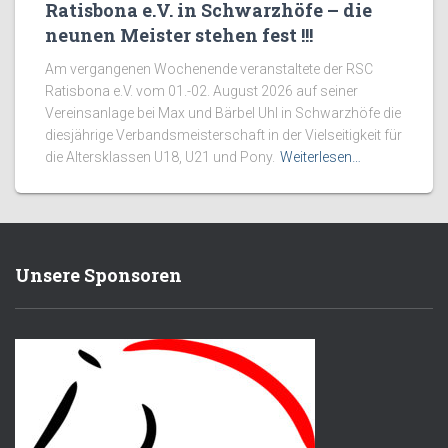
Ratisbona e.V. in Schwarzhöfe – die
neunen Meister stehen fest !!!
Am vergangenen Wochenende veranstaltete der RSC
Ratisbona e.V. vom 01.-02. August 2026 auf seiner
Vereinsanlage bei Max und Bärbel Uhl in Schwarzhöfe die
diesjährige Verbandsmeisterschaft in der Vielseitigkeit für
die Altersklassen U18, U21 und Pony.
Weiterlesen…
Unsere Sponsoren