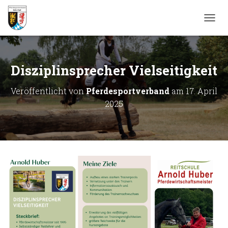
N
A
V
I
G
Disziplinsprecher Vielseitigkeit
A
T
Veröffentlicht von
Pferdesportverband
am
17. April
I
2025
O
N
U
M
S
C
H
A
L
T
E
N