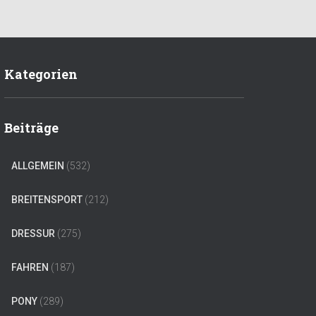
Kategorien
Beiträge
ALLGEMEIN
(532)
BREITENSPORT
(212)
DRESSUR
(275)
FAHREN
(187)
PONY
(289)