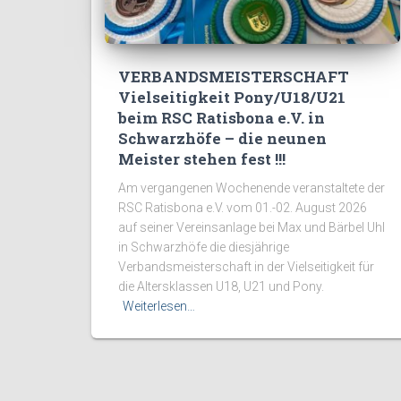
VERBANDSMEISTERSCHAFT
Vielseitigkeit Pony/U18/U21
beim RSC Ratisbona e.V. in
Schwarzhöfe – die neunen
Meister stehen fest !!!
Am vergangenen Wochenende veranstaltete der
RSC Ratisbona e.V. vom 01.-02. August 2026
auf seiner Vereinsanlage bei Max und Bärbel Uhl
in Schwarzhöfe die diesjährige
Verbandsmeisterschaft in der Vielseitigkeit für
die Altersklassen U18, U21 und Pony.
Weiterlesen…