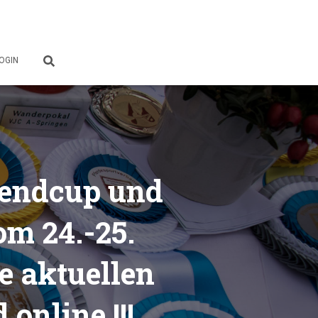
OGIN
gendcup und
m 24.-25.
e aktuellen
online !!!