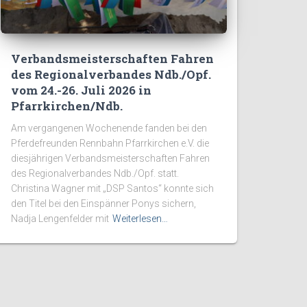
Verbandsmeisterschaften Fahren
des Regionalverbandes Ndb./Opf.
vom 24.-26. Juli 2026 in
Pfarrkirchen/Ndb.
Am vergangenen Wochenende fanden bei den
Pferdefreunden Rennbahn Pfarrkirchen e.V. die
diesjährigen Verbandsmeisterschaften Fahren
des Regionalverbandes Ndb./Opf. statt.
Christina Wagner mit „DSP Santos“ konnte sich
den Titel bei den Einspänner Ponys sichern,
Nadja Lengenfelder mit
Weiterlesen…