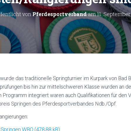
fentlicht von
Pferdesportverband
am
11. September
wurde das traditionelle Springturnier im Kurpark von Bad 
gprüfungen bis hin zur mittelschweren Klasse wurden an de
im Programm integriert waren auch Qualifikationen für de
reis Springen des Pferdesportverbandes Ndb./Opf.
Rangierungen:
 Springen WBO