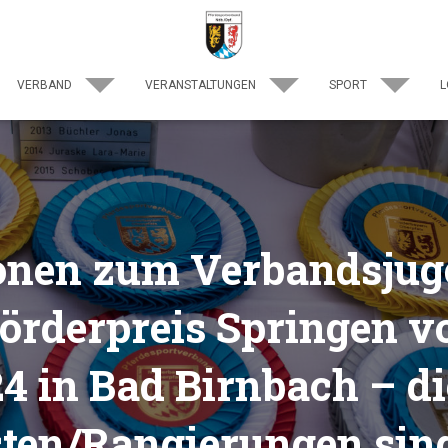
VERBAND
VERANSTALTUNGEN
SPORT
L
tonen zum Verbandsju
örderpreis Springen vo
4 in Bad Birnbach – di
ten/Rangierungen sind 