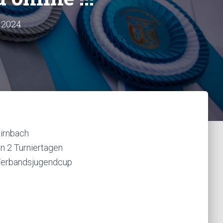
 2024
Birnbach
n 2 Turniertagen
n Verbandsjugendcup