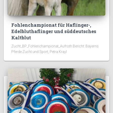
Fohlenchampionat für Haflinger-,
Edelbluthaflinger und süddeutsches
Kaltblut
Zucht_BP_Fohlenchampionat_Aufroth Bericht: Bayerns
Pferde Zucht und Sport, Petra Krayl