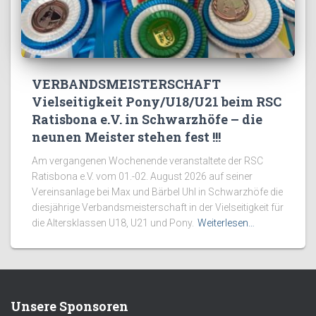
VERBANDSMEISTERSCHAFT
Vielseitigkeit Pony/U18/U21 beim RSC
Ratisbona e.V. in Schwarzhöfe – die
neunen Meister stehen fest !!!
Am vergangenen Wochenende veranstaltete der RSC
Ratisbona e.V. vom 01.-02. August 2026 auf seiner
Vereinsanlage bei Max und Bärbel Uhl in Schwarzhöfe die
diesjährige Verbandsmeisterschaft in der Vielseitigkeit für
die Altersklassen U18, U21 und Pony.
Weiterlesen…
Unsere Sponsoren