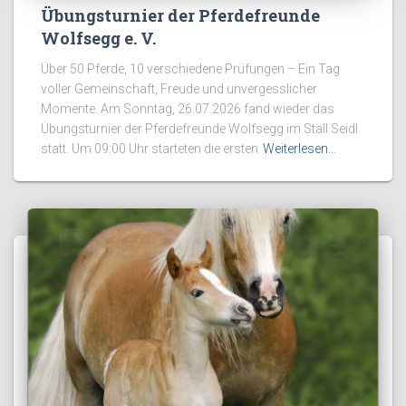
Übungsturnier der Pferdefreunde
Wolfsegg e. V.
Über 50 Pferde, 10 verschiedene Prüfungen – Ein Tag
voller Gemeinschaft, Freude und unvergesslicher
Momente. Am Sonntag, 26.07.2026 fand wieder das
Übungsturnier der Pferdefreunde Wolfsegg im Stall Seidl
statt. Um 09:00 Uhr starteten die ersten
Weiterlesen…