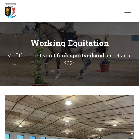
N
A
V
I
G
Working Equitation
A
T
Veröffentlicht von
Pferdesportverband
am
14. Juni
I
2024
O
N
U
M
S
C
H
A
L
T
E
N