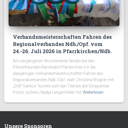
Verbandsmeisterschaften Fahren des
Regionalverbandes Ndb./Opf. vom
24.-26. Juli 2026 in Pfarrkirchen/Ndb.
Am vergangenen Wochenende fanden bei den
Pferdefreunden Rennbahn Pfarrkirchen e.V. die
diesjährigen Verbandsmeisterschaften Fahren des
Regionalverbandes Ndb./Opf. statt. Christina Wagner mit
„DSP Santos“ konnte sich den Titel bei den Einspänner
Ponys sichern, Nadja Lengenfelder mit
Weiterlesen…
Unsere Sponsoren