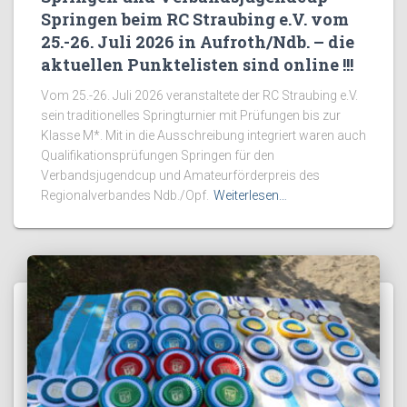
Springen beim RC Straubing e.V. vom
25.-26. Juli 2026 in Aufroth/Ndb. – die
aktuellen Punktelisten sind online !!!
Vom 25.-26. Juli 2026 veranstaltete der RC Straubing e.V.
sein traditionelles Springturnier mit Prüfungen bis zur
Klasse M*. Mit in die Ausschreibung integriert waren auch
Qualifikationsprüfungen Springen für den
Verbandsjugendcup und Amateurförderpreis des
Regionalverbandes Ndb./Opf.
Weiterlesen…