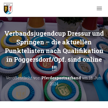
N
A
V
I
G
Verbandsjugendcup Dressur und
A
T
Springen – die aktuellen
I
Punktelisten nach Qualifikation
O
N
in Poggersdorf/Opf. sind online
U
M
!!!
S
C
H
Veröffentlicht von
Pferdesportverband
am
18. Juni
A
2024
L
T
E
N