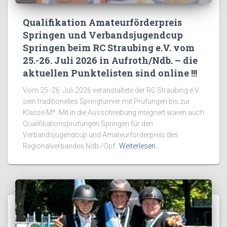
Qualifikation Amateurförderpreis
Springen und Verbandsjugendcup
Springen beim RC Straubing e.V. vom
25.-26. Juli 2026 in Aufroth/Ndb. – die
aktuellen Punktelisten sind online !!!
Vom 25.-26. Juli 2026 veranstaltete der RC Straubing e.V.
sein traditionelles Springturnier mit Prüfungen bis zur
Klasse M*. Mit in die Ausschreibung integriert waren auch
Qualifikationsprüfungen Springen für den
Verbandsjugendcup und Amateurförderpreis des
Regionalverbandes Ndb./Opf.
Weiterlesen…