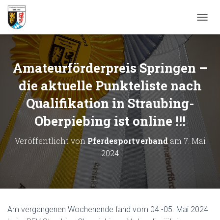
N
A
V
I
G
Amateurförderpreis Springen –
A
T
die aktuelle Punkteliste nach
I
Qualifikation in Straubing-
O
N
Oberpiebing ist online !!!
U
M
S
Veröffentlicht von
Pferdesportverband
am
7. Mai
C
2024
H
A
L
T
E
N
Am vergangenen Wochenende fand vom 04.-05. Mai 2024