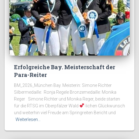
Erfolgreiche Bay. Meisterschaft der
Para-Reiter
BM_2026_München Bay. Meisterin: Simone Richter
Silbermedaille: Ronja Regele Bronzemedaille: Monika
Reger Simone Richter und Monika Reger, beide starten
für die RTSG im Oberpfälzer Wald
-lichen Glückwunsch
und weiterhin viel Freude am Springreiten Bericht und
Weiterlesen…