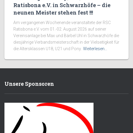
Ratisbona e.V. in Schwarzhöfe – die
neunen Meister stehen fest !!!
Am vergangenen Wochenende veranstaltete der RSC
Ratisbona e.V. vom 01.-02. August 2026 auf seiner
Vereinsanlage bei Max und Bärbel Uhl in Schwarzhöfe die
diesjährige Verbandsmeisterschaft in der Vielseitigkeit für
die Altersklassen U18, U21 und Pony.
Weiterlesen…
Unsere Sponsoren