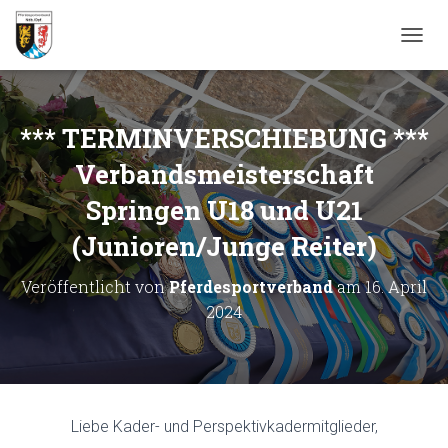
N
A
V
I
G
*** TERMINVERSCHIEBUNG ***
A
T
Verbandsmeisterschaft
I
Springen U18 und U21
O
N
(Junioren/Junge Reiter)
U
M
S
Veröffentlicht von
Pferdesportverband
am
16. April
C
2024
H
A
L
T
E
N
Liebe Kader- und Perspektivkadermitglieder,