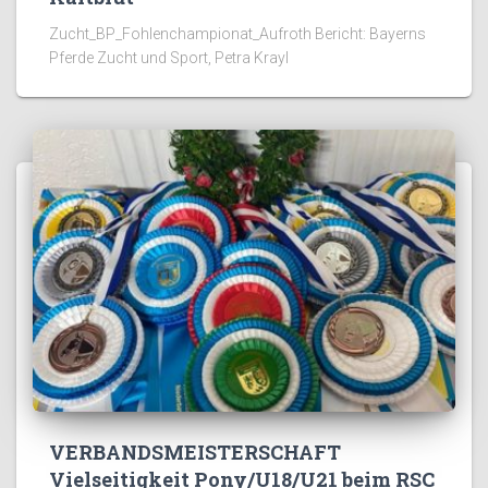
Zucht_BP_Fohlenchampionat_Aufroth Bericht: Bayerns
Pferde Zucht und Sport, Petra Krayl
VERBANDSMEISTERSCHAFT
Vielseitigkeit Pony/U18/U21 beim RSC