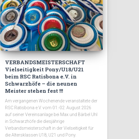
VERBANDSMEISTERSCHAFT
Vielseitigkeit Pony/U18/U21
beim RSC Ratisbona e.V. in
Schwarzhöfe – die neunen
Meister stehen fest !!!
Am vergangenen Wochenende veranstaltete der
RSC Ratisbona e.V. vom 01.-02. August 2026
auf seiner Vereinsanlage bei Max und Bärbel Uhl
in Schwarzhöfe die diesjährige
Verbandsmeisterschaft in der Vielseitigkeit für
die Altersklassen U18, U21 und Pony.