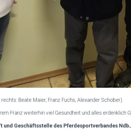
h rechts: Beate Maier, Franz Fuchs, Alexander Schober)
em Franz weiterhin viel Gesundheit und alles erdenklich 
t und Geschäftsstelle des Pferdesportverbandes Ndb.