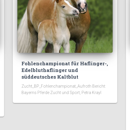
Fohlenchampionat für Haflinger-,
Edelbluthaflinger und
süddeutsches Kaltblut
Zucht_BP_Fohlenchampionat_Aufroth Bericht:
Bayerns Pferde Zucht und Sport, Petra Krayl