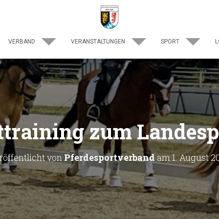
VERBAND
VERANSTALTUNGEN
SPORT
L
ttraining zum Landesp
röffentlicht von
Pferdesportverband
am
1. August 2