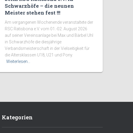
Schwarzhöfe – die neunen
Meister stehen fest !!!
Am vergangenen Wochenende veranstaltete der
RSC Ratisbona e.V. vom 01.-02. August 2026
auf seiner Vereinsanlage bei Max und Bärbel Uhl
in Schwarzhöfe die diesjährige
Verbandsmeisterschaft in der Vielseitigkeit für
die Altersklassen U18, U21 und Pony.
Weiterlesen…
Kategorien