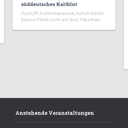
süddeutsches Kaltblut
Zucht_BP_Fohlenchampionat_Aufroth Bericht:
Bayerns Pferde Zucht und Sport, Petra Krayl
Anstehende Veranstaltungen