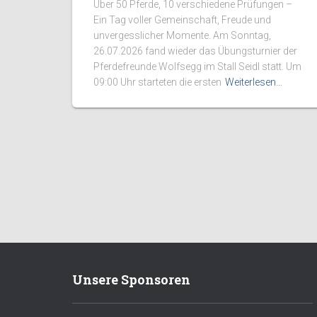
Über 50 Pferde, 10 verschiedene Prüfungen –
Ein Tag voller Gemeinschaft, Freude und
unvergesslicher Momente. Am Sonntag,
26.07.2026 fand wieder das Übungsturnier der
Pferdefreunde Wolfsegg im Stall Seidl statt. Um
09:00 Uhr starteten die ersten
Weiterlesen…
Unsere Sponsoren