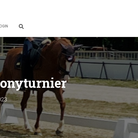
OGIN
onyturnier
023