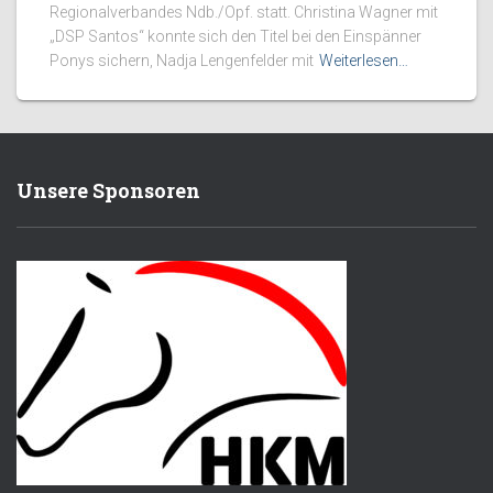
Regionalverbandes Ndb./Opf. statt. Christina Wagner mit
„DSP Santos“ konnte sich den Titel bei den Einspänner
Ponys sichern, Nadja Lengenfelder mit
Weiterlesen…
Unsere Sponsoren