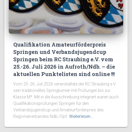
Qualifikation Amateurförderpreis
Springen und Verbandsjugendcup
Springen beim RC Straubing e.V. vom
25.-26. Juli 2026 in Aufroth/Ndb. – die
aktuellen Punktelisten sind online !!!
Vom 25.-26. Juli 2026 veranstaltete der RC Straubing e.V.
sein traditionelles Springturnier mit Prüfungen bis zur
Klasse M*. Mit in die Ausschreibung integriert waren auch
Qualifikationsprüfungen Springen für den
Verbandsjugendcup und Amateurförderpreis des
Regionalverbandes Ndb./Opf.
Weiterlesen…