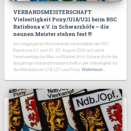
VERBANDSMEISTERSCHAFT
Vielseitigkeit Pony/U18/U21 beim RSC
Ratisbona e.V. in Schwarzhöfe – die
neunen Meister stehen fest !!!
Am vergangenen Wochenende veranstaltete der RSC
Ratisbona e.V. vom 01.-02. August 2026 auf seiner
Vereinsanlage bei Max und Bärbel Uhl in Schwarzhöfe die
diesjährige Verbandsmeisterschaft in der Vielseitigkeit für
die Altersklassen U18, U21 und Pony.
Weiterlesen…