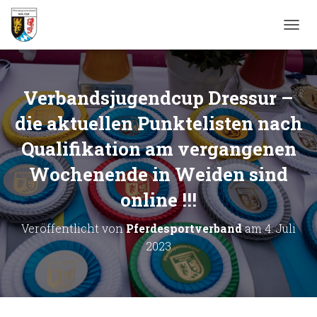
N
A
V
I
G
Verbandsjugendcup Dressur –
A
T
die aktuellen Punktelisten nach
I
Qualifikation am vergangenen
O
N
Wochenende in Weiden sind
U
M
online !!!
S
C
H
Veröffentlicht von
Pferdesportverband
am
4. Juli
A
2023
L
T
E
N