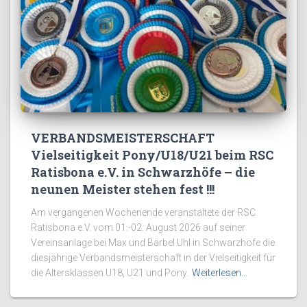
VERBANDSMEISTERSCHAFT
Vielseitigkeit Pony/U18/U21 beim RSC
Ratisbona e.V. in Schwarzhöfe – die
neunen Meister stehen fest !!!
Am vergangenen Wochenende veranstaltete der RSC
Ratisbona e.V. vom 01.-02. August 2026 auf seiner
Vereinsanlage bei Max und Bärbel Uhl in Schwarzhöfe die
diesjährige Verbandsmeisterschaft in der Vielseitigkeit für
die Altersklassen U18, U21 und Pony.
Weiterlesen…