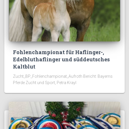
Fohlenchampionat für Haflinger-,
Edelbluthaflinger und süddeutsches
Kaltblut
Zucht_BP_Fohlenchampionat_Aufroth Bericht: Bayerns
Pferde Zucht und Sport, Petra Krayl