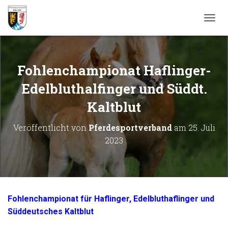
N
A
V
I
G
Fohlenchampionat Haflinger-
A
T
Edelbluthalfinger und Süddt.
I
Kaltblut
O
N
U
Veröffentlicht von
Pferdesportverband
am
25. Juli
M
2023
S
C
H
A
L
T
Fohlenchampionat für Haflinger, Edelbluthaflinger und
E
N
Süddeutsches Kaltblut