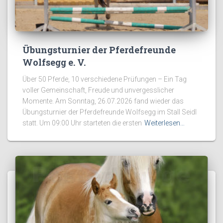
Übungsturnier der Pferdefreunde
Wolfsegg e. V.
Über 50 Pferde, 10 verschiedene Prüfungen – Ein Tag
voller Gemeinschaft, Freude und unvergesslicher
Momente. Am Sonntag, 26.07.2026 fand wieder das
Übungsturnier der Pferdefreunde Wolfsegg im Stall Seidl
statt. Um 09:00 Uhr starteten die ersten
Weiterlesen…