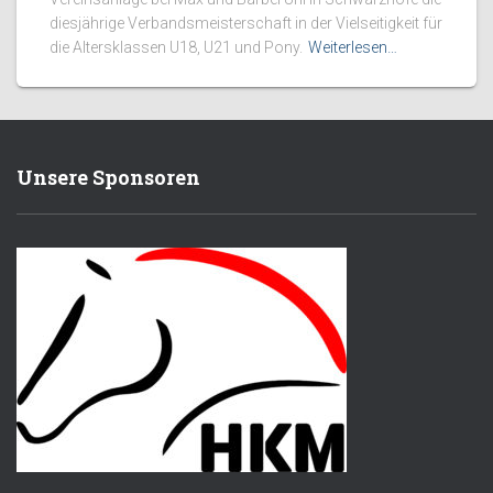
diesjährige Verbandsmeisterschaft in der Vielseitigkeit für
die Altersklassen U18, U21 und Pony.
Weiterlesen…
Unsere Sponsoren