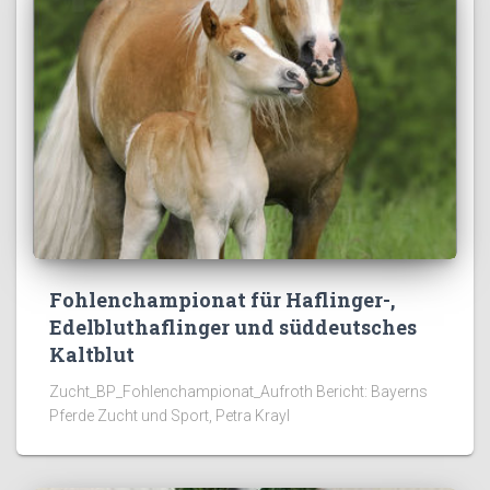
Fohlenchampionat für Haflinger-,
Edelbluthaflinger und süddeutsches
Kaltblut
Zucht_BP_Fohlenchampionat_Aufroth Bericht: Bayerns
Pferde Zucht und Sport, Petra Krayl