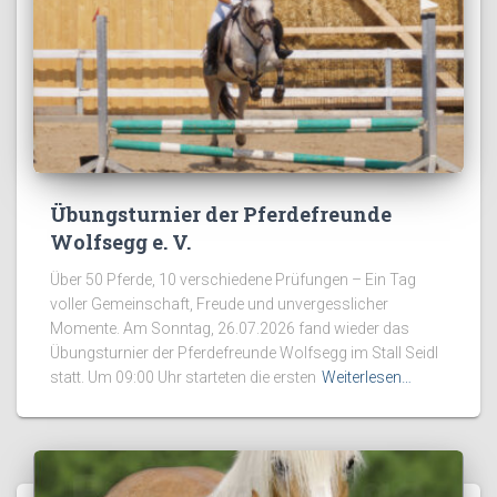
Übungsturnier der Pferdefreunde
Wolfsegg e. V.
Über 50 Pferde, 10 verschiedene Prüfungen – Ein Tag
voller Gemeinschaft, Freude und unvergesslicher
Momente. Am Sonntag, 26.07.2026 fand wieder das
Übungsturnier der Pferdefreunde Wolfsegg im Stall Seidl
statt. Um 09:00 Uhr starteten die ersten
Weiterlesen…