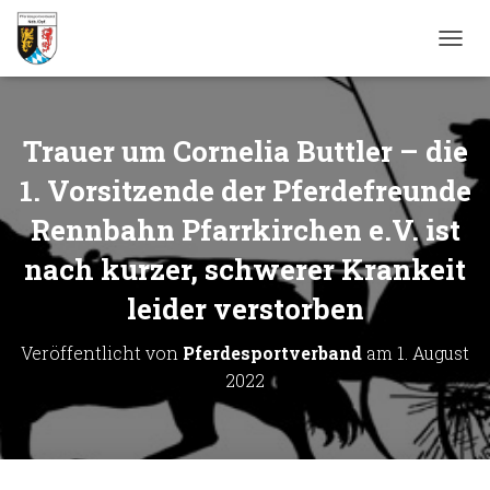
N
A
V
I
G
Trauer um Cornelia Buttler – die
A
T
1. Vorsitzende der Pferdefreunde
I
Rennbahn Pfarrkirchen e.V. ist
O
N
nach kurzer, schwerer Krankeit
U
M
leider verstorben
S
C
H
Veröffentlicht von
Pferdesportverband
am
1. August
A
2022
L
T
E
N