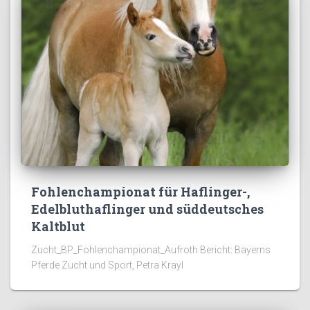
Fohlenchampionat für Haflinger-,
Edelbluthaflinger und süddeutsches
Kaltblut
Zucht_BP_Fohlenchampionat_Aufroth Bericht: Bayerns
Pferde Zucht und Sport, Petra Krayl