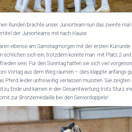
chen Runden brachte unser Juniorteam nun das zweite mal
rtitel der Juniorteams mit nach Hause.
aren ebenso am Samstagmorgen mit der ersten Kürrunde a
n schlichen sich ein, trotzdem konnte man mit Platz 2 und
zufrieden sein. Für den Sonntag hatten sie sich viel vorge
vom Vortag aus dem Weg räumen – dies klappte anfangs gut
s Pferd leider unfreiwillig verlassen mussten. Sie zeigten 
d zu Ende und kamen in der Gesamtwertung trotz Sturz im
 somit zur Bronzemedaille bei den Seniordoppels!