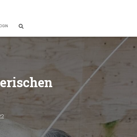
OGIN
erischen
22