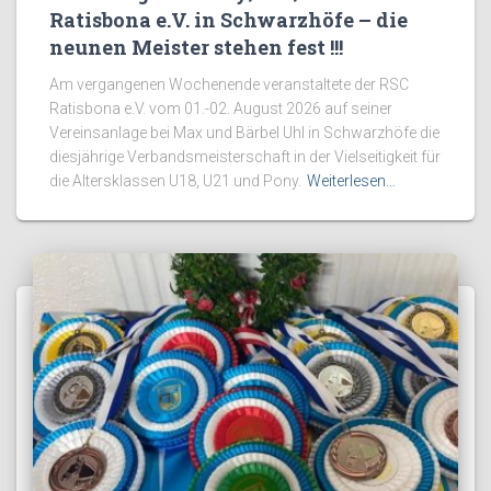
Ratisbona e.V. in Schwarzhöfe – die
neunen Meister stehen fest !!!
Am vergangenen Wochenende veranstaltete der RSC
Ratisbona e.V. vom 01.-02. August 2026 auf seiner
Vereinsanlage bei Max und Bärbel Uhl in Schwarzhöfe die
diesjährige Verbandsmeisterschaft in der Vielseitigkeit für
die Altersklassen U18, U21 und Pony.
Weiterlesen…