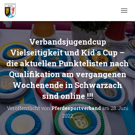
N
A
V
I
G
Verbandsjugendcup
A
T
Vielseitigkeit und Kid`s Cup –
I
die aktuellen Punktelisten nach
O
N
Qualifikation am vergangenen
U
M
Wochenende in Schwarzach
S
C
sind online !!!
H
A
L
Veröffentlicht von
Pferdesportverband
am
28. Juni
T
2022
E
N