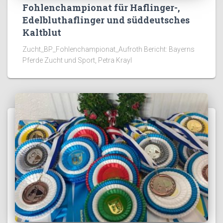
Fohlenchampionat für Haflinger-,
Edelbluthaflinger und süddeutsches
Kaltblut
Zucht_BP_Fohlenchampionat_Aufroth Bericht: Bayerns
Pferde Zucht und Sport, Petra Krayl