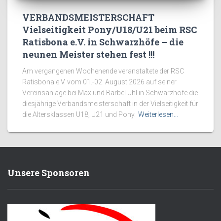
VERBANDSMEISTERSCHAFT
Vielseitigkeit Pony/U18/U21 beim RSC
Ratisbona e.V. in Schwarzhöfe – die
neunen Meister stehen fest !!!
Am vergangenen Wochenende veranstaltete der RSC
Ratisbona e.V. vom 01.-02. August 2026 auf seiner
Vereinsanlage bei Max und Bärbel Uhl in Schwarzhöfe die
diesjährige Verbandsmeisterschaft in der Vielseitigkeit für
die Altersklassen U18, U21 und Pony.
Weiterlesen…
Unsere Sponsoren