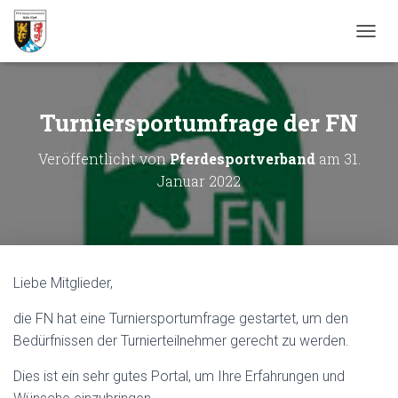
N
A
V
I
G
Turniersportumfrage der FN
A
T
Veröffentlicht von
Pferdesportverband
am
31.
I
Januar 2022
O
N
U
M
S
C
H
Liebe Mitglieder,
A
L
die FN hat eine Turniersportumfrage gestartet, um den
T
Bedürfnissen der Turnierteilnehmer gerecht zu werden.
E
N
Dies ist ein sehr gutes Portal, um Ihre Erfahrungen und