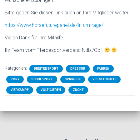
Wünsche einzubringen.
Bitte geben Sie diesen Link auch an Ihre Mitglieder weiter.
https://www.horsefuturepanel.de/fn-umfrage/
Vielen Dank für Ihre Mithilfe
Ihr Team vom Pferdesportverband Ndb./Opf.
Kategorien:
BREITENSPORT
DRESSUR
FAHREN
PONY
SCHULSPORT
SPRINGEN
VIELSEITIGKEIT
VIERKAMPF
VOLTIGIEREN
ZUCHT