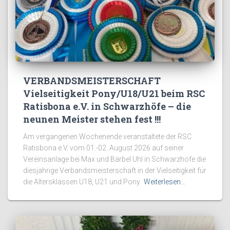
VERBANDSMEISTERSCHAFT
Vielseitigkeit Pony/U18/U21 beim RSC
Ratisbona e.V. in Schwarzhöfe – die
neunen Meister stehen fest !!!
Am vergangenen Wochenende veranstaltete der RSC
Ratisbona e.V. vom 01.-02. August 2026 auf seiner
Vereinsanlage bei Max und Bärbel Uhl in Schwarzhöfe die
diesjährige Verbandsmeisterschaft in der Vielseitigkeit für
die Altersklassen U18, U21 und Pony.
Weiterlesen…