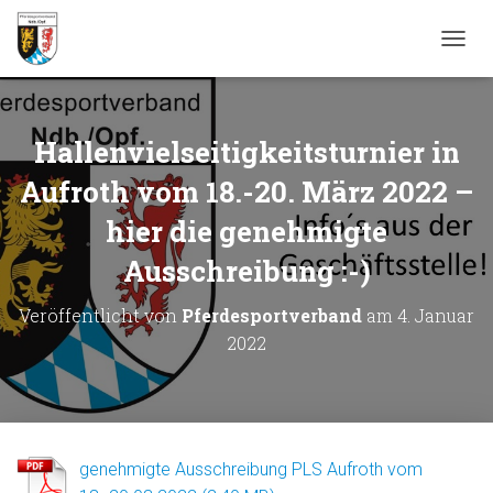
N
A
V
I
G
Hallenvielseitigkeitsturnier in
A
T
Aufroth vom 18.-20. März 2022 –
I
hier die genehmigte
O
N
Ausschreibung :-)
U
M
S
Veröffentlicht von
Pferdesportverband
am
4. Januar
C
2022
H
A
L
T
E
N
genehmigte Ausschreibung PLS Aufroth vom