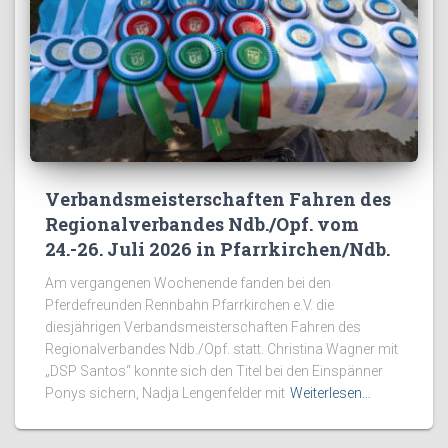
Verbandsmeisterschaften Fahren des
Regionalverbandes Ndb./Opf. vom
24.-26. Juli 2026 in Pfarrkirchen/Ndb.
Am vergangenen Wochenende fanden bei den
Pferdefreunden Rennbahn Pfarrkirchen e.V. die
diesjährigen Verbandsmeisterschaften Fahren des
Regionalverbandes Ndb./Opf. statt. Christina Wagner mit
„DSP Santos“ konnte sich den Titel bei den Einspänner
Ponys sichern, Nadja Lengenfelder mit
Weiterlesen…