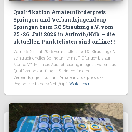
Qualifikation Amateurförderpreis
Springen und Verbandsjugendcup
Springen beim RC Straubing e.V. vom
25.-26. Juli 2026 in Aufroth/Ndb. – die
aktuellen Punktelisten sind online !!!
Vom 25.-26. Juli 2026 veranstaltete der RC Straubing e.V.
sein traditionelles Springturnier mit Prüfungen bis zur
Klasse M*. Mit in die Ausschreibung integriert waren auch
Qualifikationsprüfungen Springen für den
Verbandsjugendcup und Amateurförderpreis des
Regionalverbandes Ndb./Opf.
Weiterlesen…