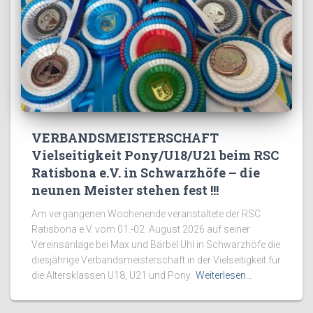
VERBANDSMEISTERSCHAFT
Vielseitigkeit Pony/U18/U21 beim RSC
Ratisbona e.V. in Schwarzhöfe – die
neunen Meister stehen fest !!!
Am vergangenen Wochenende veranstaltete der RSC
Ratisbona e.V. vom 01.-02. August 2026 auf seiner
Vereinsanlage bei Max und Bärbel Uhl in Schwarzhöfe die
diesjährige Verbandsmeisterschaft in der Vielseitigkeit für
die Altersklassen U18, U21 und Pony.
Weiterlesen…