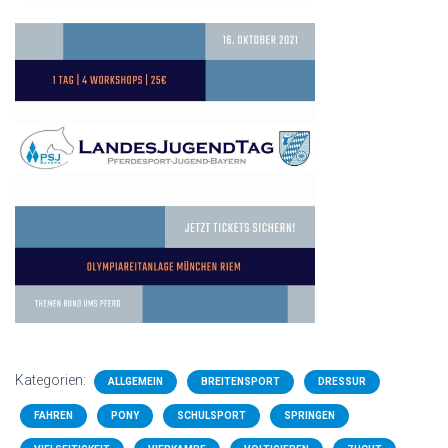
Kategorien:
ALLGEMEIN
BREITENSPORT
DRESSUR
FAHREN
PONY
SCHULSPORT
SPRINGEN