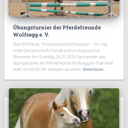
Übungsturnier der Pferdefreunde
Wolfsegg e. V.
Über 50 Pferde, 10 verschiedene Prüfungen – Ein Tag
voller Gemeinschaft, Freude und unvergesslicher
Momente. Am Sonntag, 26.07.2026 fand wieder das
Übungsturnier der Pferdefreunde Wolfsegg im Stall Seidl
statt. Um 09:00 Uhr starteten die ersten
Weiterlesen…