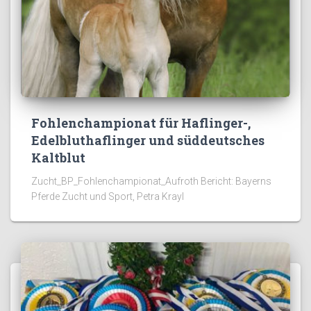
Fohlenchampionat für Haflinger-,
Edelbluthaflinger und süddeutsches
Kaltblut
Zucht_BP_Fohlenchampionat_Aufroth Bericht: Bayerns
Pferde Zucht und Sport, Petra Krayl