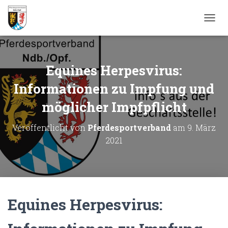
N
A
V
I
G
Equines Herpesvirus:
A
T
Informationen zu Impfung und
I
möglicher Impfpflicht
O
N
U
Veröffentlicht von
Pferdesportverband
am
9. März
M
2021
S
C
H
A
L
T
Equines Herpesvirus:
E
N