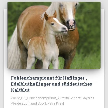
Fohlenchampionat für Haflinger-,
Edelbluthaflinger und süddeutsches
Kaltblut
Zucht_BP_Fohlenchampionat_Aufroth Bericht: Bayerns
Pferde Zucht und Sport, Petra Krayl