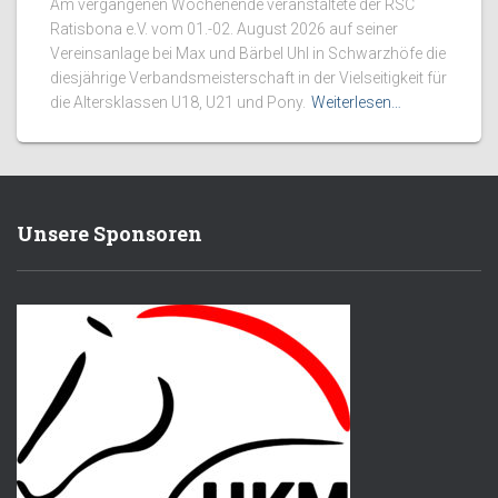
Am vergangenen Wochenende veranstaltete der RSC
Ratisbona e.V. vom 01.-02. August 2026 auf seiner
Vereinsanlage bei Max und Bärbel Uhl in Schwarzhöfe die
diesjährige Verbandsmeisterschaft in der Vielseitigkeit für
die Altersklassen U18, U21 und Pony.
Weiterlesen…
Unsere Sponsoren