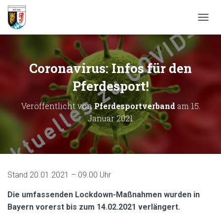
N
A
V
I
G
Coronavirus: Infos für den
A
T
Pferdesport!
I
O
Veröffentlicht von
Pferdesportverband
am
15.
N
Januar 2021
U
M
S
C
H
A
Stand 20.01.2021 – 09.00 Uhr
L
T
E
Die umfassenden Lockdown-Maßnahmen wurden in
N
Bayern vorerst bis zum 14.02.2021 verlängert.