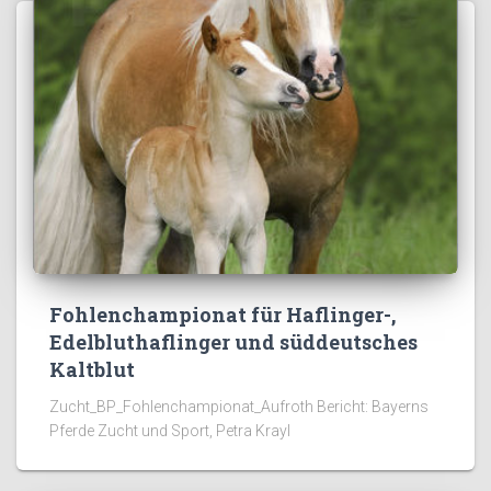
Fohlenchampionat für Haflinger-,
Edelbluthaflinger und süddeutsches
Kaltblut
Zucht_BP_Fohlenchampionat_Aufroth Bericht: Bayerns
Pferde Zucht und Sport, Petra Krayl