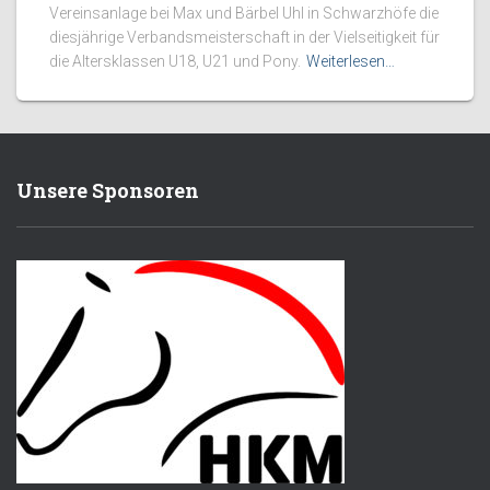
Vereinsanlage bei Max und Bärbel Uhl in Schwarzhöfe die
diesjährige Verbandsmeisterschaft in der Vielseitigkeit für
die Altersklassen U18, U21 und Pony.
Weiterlesen…
Unsere Sponsoren