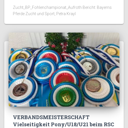
Zucht_BP_Fohlenchampionat_Aufroth Bericht: Bayerns
Pferde Zucht und Sport, Petra Krayl
VERBANDSMEISTERSCHAFT
Vielseitigkeit Pony/U18/U21 beim RSC