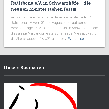
Ratisbona e.V. in Schwarzhöfe – die
neunen Meister stehen fest !!!
Am vergangenen Wochenende veranstaltete der RSC
Ratisbona e.V. vom 01.-02. August 2026 auf seiner
Vereinsanlage bei Max und Bärbel Uhl in Schwarzhöfe die
diesjährige Verbandsmeisterschaft in der Vielseitigkeit für
die Altersklassen U18, U21 und Pony.
Weiterlesen…
Unsere Sponsoren