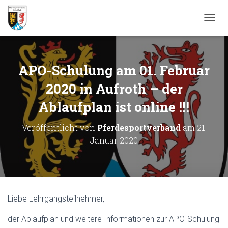
N
A
V
I
G
APO-Schulung am 01. Februar
A
T
2020 in Aufroth – der
I
Ablaufplan ist online !!!
O
N
U
Veröffentlicht von
Pferdesportverband
am
21.
M
Januar 2020
S
C
H
A
L
T
Liebe Lehrgangsteilnehmer,
E
N
der Ablaufplan und weitere Informationen zur APO-Schulung