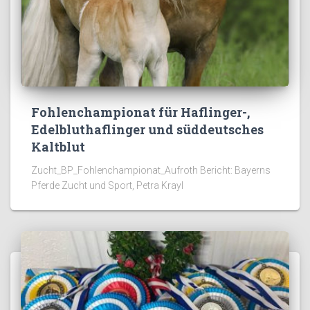
Fohlenchampionat für Haflinger-,
Edelbluthaflinger und süddeutsches
Kaltblut
Zucht_BP_Fohlenchampionat_Aufroth Bericht: Bayerns
Pferde Zucht und Sport, Petra Krayl