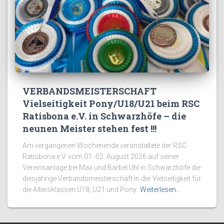
VERBANDSMEISTERSCHAFT
Vielseitigkeit Pony/U18/U21 beim RSC
Ratisbona e.V. in Schwarzhöfe – die
neunen Meister stehen fest !!!
Am vergangenen Wochenende veranstaltete der RSC
Ratisbona e.V. vom 01.-02. August 2026 auf seiner
Vereinsanlage bei Max und Bärbel Uhl in Schwarzhöfe die
diesjährige Verbandsmeisterschaft in der Vielseitigkeit für
die Altersklassen U18, U21 und Pony.
Weiterlesen…