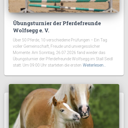
Übungsturnier der Pferdefreunde
Wolfsegg e. V.
Über 50 Pferde, 10 verschiedene Prüfungen – Ein Tag
voller Gemeinschaft, Freude und unvergesslicher
Momente. Am Sonntag, 26.07.2026 fand wieder das
Übungsturnier der Pferdefreunde Wolfsegg im Stall Seidl
statt. Um 09:00 Uhr starteten die ersten
Weiterlesen…