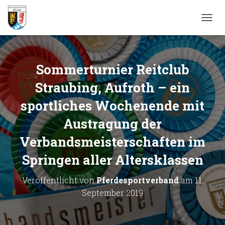
N
A
V
I
G
Sommerturnier Reitclub
A
T
Straubing, Aufroth – ein
I
sportliches Wochenende mit
O
N
Austragung der
U
M
Verbandsmeisterschaften im
S
C
Springen aller Altersklassen
H
A
L
Veröffentlicht von
Pferdesportverband
am
11.
T
September 2019
E
N