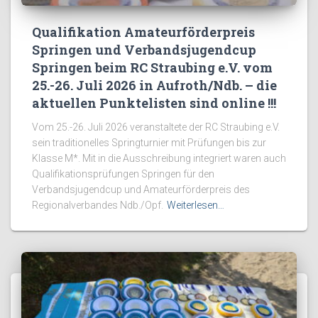
Qualifikation Amateurförderpreis
Springen und Verbandsjugendcup
Springen beim RC Straubing e.V. vom
25.-26. Juli 2026 in Aufroth/Ndb. – die
aktuellen Punktelisten sind online !!!
Vom 25.-26. Juli 2026 veranstaltete der RC Straubing e.V.
sein traditionelles Springturnier mit Prüfungen bis zur
Klasse M*. Mit in die Ausschreibung integriert waren auch
Qualifikationsprüfungen Springen für den
Verbandsjugendcup und Amateurförderpreis des
Regionalverbandes Ndb./Opf.
Weiterlesen…