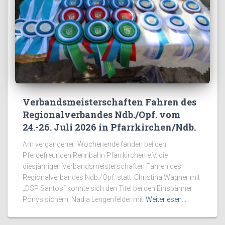
Verbandsmeisterschaften Fahren des
Regionalverbandes Ndb./Opf. vom
24.-26. Juli 2026 in Pfarrkirchen/Ndb.
Am vergangenen Wochenende fanden bei den
Pferdefreunden Rennbahn Pfarrkirchen e.V. die
diesjährigen Verbandsmeisterschaften Fahren des
Regionalverbandes Ndb./Opf. statt. Christina Wagner mit
„DSP Santos“ konnte sich den Titel bei den Einspänner
Ponys sichern, Nadja Lengenfelder mit
Weiterlesen…