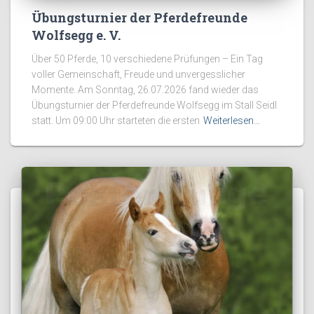
Übungsturnier der Pferdefreunde
Wolfsegg e. V.
Über 50 Pferde, 10 verschiedene Prüfungen – Ein Tag
voller Gemeinschaft, Freude und unvergesslicher
Momente. Am Sonntag, 26.07.2026 fand wieder das
Übungsturnier der Pferdefreunde Wolfsegg im Stall Seidl
statt. Um 09:00 Uhr starteten die ersten
Weiterlesen…