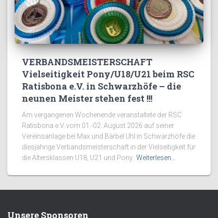
VERBANDSMEISTERSCHAFT
Vielseitigkeit Pony/U18/U21 beim RSC
Ratisbona e.V. in Schwarzhöfe – die
neunen Meister stehen fest !!!
Am vergangenen Wochenende veranstaltete der RSC
Ratisbona e.V. vom 01.-02. August 2026 auf seiner
Vereinsanlage bei Max und Bärbel Uhl in Schwarzhöfe die
diesjährige Verbandsmeisterschaft in der Vielseitigkeit für
die Altersklassen U18, U21 und Pony.
Weiterlesen…
Unsere Sponsoren