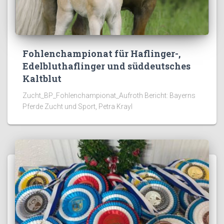
Fohlenchampionat für Haflinger-,
Edelbluthaflinger und süddeutsches
Kaltblut
Zucht_BP_Fohlenchampionat_Aufroth Bericht: Bayerns
Pferde Zucht und Sport, Petra Krayl