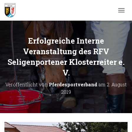
N
A
V
I
G
Erfolgreiche Interne
A
T
Veranstaltung des RFV
I
Seligenportener Klosterreiter e.
O
N
V.
U
M
S
Veröffentlicht von
Pferdesportverband
am
2. August
C
2019
H
A
L
T
E
N