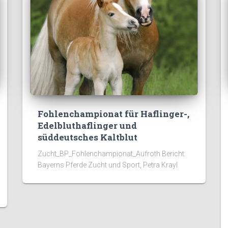
Fohlenchampionat für Haflinger-,
Edelbluthaflinger und
süddeutsches Kaltblut
Zucht_BP_Fohlenchampionat_Aufroth Bericht:
Bayerns Pferde Zucht und Sport, Petra Krayl