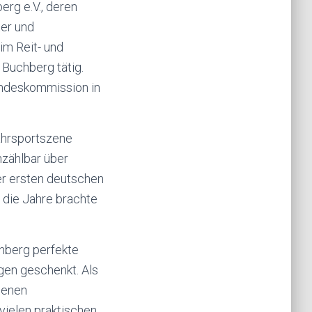
erg e.V., deren
ter und
im Reit- und
Buchberg tätig.
Landeskommission in
Fahrsportszene
nzählbar über
er ersten deutschen
 die Jahre brachte
enberg perfekte
gen geschenkt. Als
ebenen
vielen praktischen