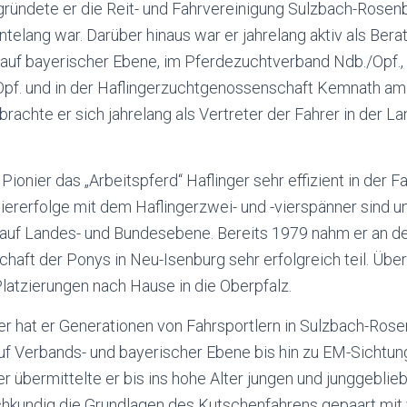
gründete er die Reit- und Fahrvereinigung Sulzbach-Rosenb
ntelang war. Darüber hinaus war er jahrelang aktiv als Bera
auf bayerischer Ebene, im Pferdezuchtverband Ndb./Opf., 
pf. und in der Haflingerzuchtgenossenschaft Kemnath am 
rachte er sich jahrelang als Vertreter der Fahrer in der 
 Pionier das „Arbeitspferd“ Haflinger sehr effizient in der 
rniererfolge mit dem Haflingerzwei- und -vierspänner sind u
t auf Landes- und Bundesebene. Bereits 1979 nahm er an d
haft der Ponys in Neu-Isenburg sehr erfolgreich teil. Über
Platzierungen nach Hause in die Oberpfalz.
er hat er Generationen von Fahrsportlern in Sulzbach-Ros
auf Verbands- und bayerischer Ebene bis hin zu EM-Sichtun
er übermittelte er bis ins hohe Alter jungen und junggebli
chkundig die Grundlagen des Kutschenfahrens gepaart mit 