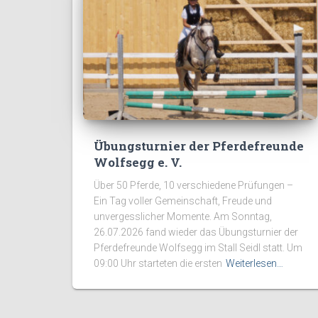
Übungsturnier der Pferdefreunde
Wolfsegg e. V.
Über 50 Pferde, 10 verschiedene Prüfungen –
Ein Tag voller Gemeinschaft, Freude und
unvergesslicher Momente. Am Sonntag,
26.07.2026 fand wieder das Übungsturnier der
Pferdefreunde Wolfsegg im Stall Seidl statt. Um
09:00 Uhr starteten die ersten
Weiterlesen…