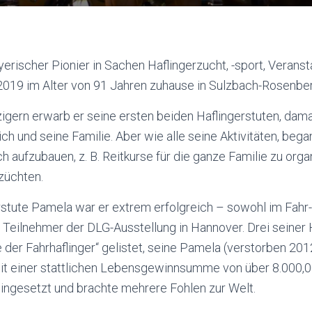
yerischer Pionier in Sachen Haflingerzucht, -sport, Veransta
 2019 im Alter von 91 Jahren zuhause in Sulzbach-Rosenbe
zigern erwarb er seine ersten beiden Haflingerstuten, dama
ich und seine Familie. Aber wie alle seine Aktivitäten, beg
aufzubauen, z. B. Reitkurse für die ganze Familie zu organ
züchten.
rstute Pamela war er extrem erfolgreich – sowohl im Fahr-
s Teilnehmer der DLG-Ausstellung in Hannover. Drei seiner H
 der Fahrhaflinger“ gelistet, seine Pamela (verstorben 201
mit einer stattlichen Lebensgewinnsumme von über 8.000,0
eingesetzt und brachte mehrere Fohlen zur Welt.