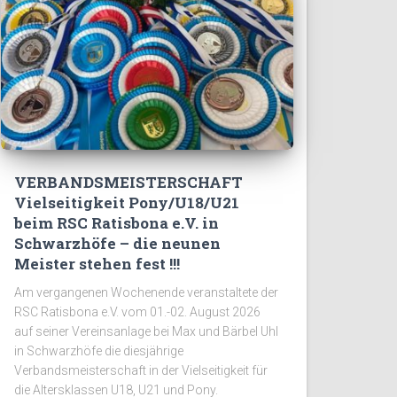
VERBANDSMEISTERSCHAFT
Vielseitigkeit Pony/U18/U21
beim RSC Ratisbona e.V. in
Schwarzhöfe – die neunen
Meister stehen fest !!!
Am vergangenen Wochenende veranstaltete der
RSC Ratisbona e.V. vom 01.-02. August 2026
auf seiner Vereinsanlage bei Max und Bärbel Uhl
in Schwarzhöfe die diesjährige
Verbandsmeisterschaft in der Vielseitigkeit für
die Altersklassen U18, U21 und Pony.