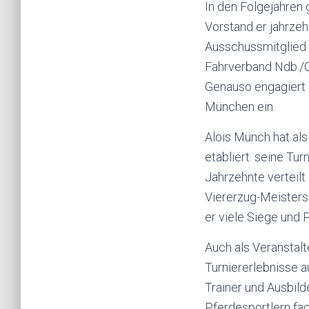
In den Folgejahren 
Vorstand er jahrzeh
Ausschussmitglied 
Fahrverband Ndb./O
Genauso engagiert b
München ein.
Alois Münch hat als
etabliert. seine Tu
Jahrzehnte verteil
Viererzug-Meistersc
er viele Siege und 
Auch als Veranstalt
Turniererlebnisse 
Trainer und Ausbild
Pferdesportlern fa