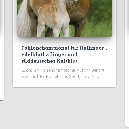
Fohlenchampionat für Haflinger-,
Edelbluthaflinger und
süddeutsches Kaltblut
Zucht_BP_Fohlenchampionat_Aufroth Bericht:
Bayerns Pferde Zucht und Sport, Petra Krayl