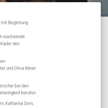
 mit Begleitung
lich wachsende
m Kader des
hen
ter und Olivia Meier
erscher bei den
lseitigkeit berufen.
n, Katharina Dorn,