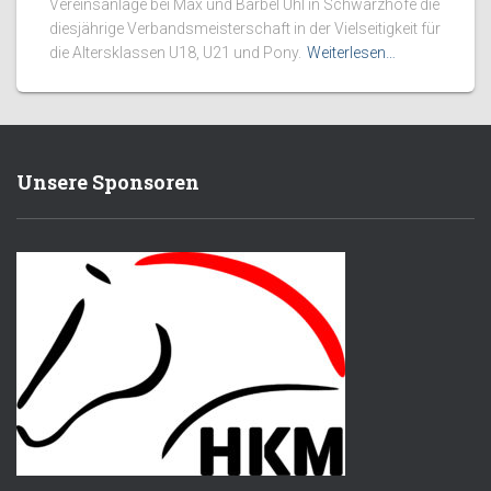
Vereinsanlage bei Max und Bärbel Uhl in Schwarzhöfe die
diesjährige Verbandsmeisterschaft in der Vielseitigkeit für
die Altersklassen U18, U21 und Pony.
Weiterlesen…
Unsere Sponsoren