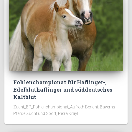
Fohlenchampionat für Haflinger-,
Edelbluthaflinger und süddeutsches
Kaltblut
Zucht_BP_Fohlenchampionat_Aufroth Bericht: Bayerns
Pferde Zucht und Sport, Petra Krayl