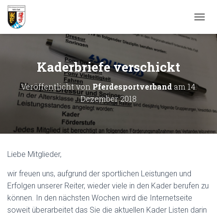
N
A
V
I
G
Kaderbriefe verschickt
A
T
Veröffentlicht von
Pferdesportverband
am
14.
I
Dezember 2018
O
N
U
M
S
C
H
Liebe Mitglieder,
A
L
wir freuen uns, aufgrund der sportlichen Leistungen und
T
Erfolgen unserer Reiter, wieder viele in den Kader berufen zu
E
können. In den nächsten Wochen wird die Internetseite
N
soweit überarbeitet das Sie die aktuellen Kader Listen darin